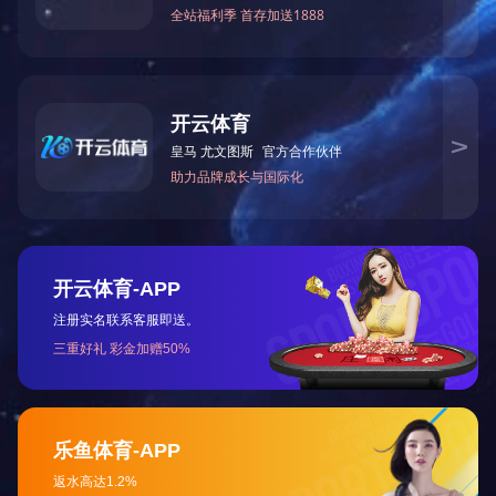
前期阶段
（中国） 外
工作组，根
成果，为项
中期阶段
真提供对签