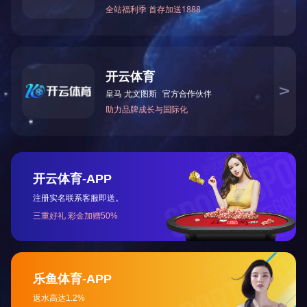
米兰体育平台官方网站-米兰（中国）
/
关
Copyright © 2002-2026 米兰体育平台官方网站-米兰（中国） All rights
reserved.
本网站内容归米兰体育平台官