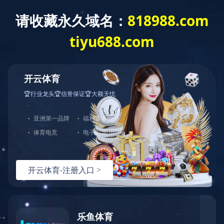
米兰体育平台官方网站
米兰体育平台官方
关于我们
新闻动态
网站-米兰（中
国）