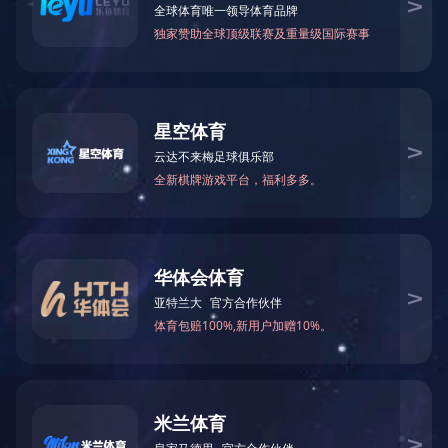
工程造价
项目管理
Project Management
公司简介
资质荣誉
2025
年
产费用提取和
行业地位
厅关于调整建
文《建筑施
专业团队
读，厘清各